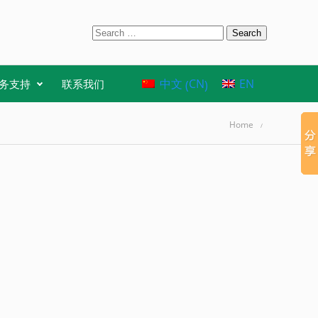
S
e
a
r
CN
中文
EN
务支持
联系我们
(
)
c
h
f
Home
o
r
: